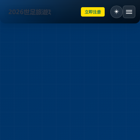
跳
☀️
到
立即注册
切换
内
容