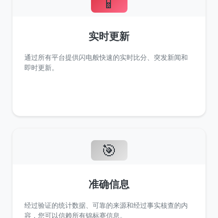
📱
实时更新
通过所有平台提供闪电般快速的实时比分、突发新闻和
即时更新。
🎯
准确信息
经过验证的统计数据、可靠的来源和经过事实核查的内
容，您可以信赖所有锦标赛信息。