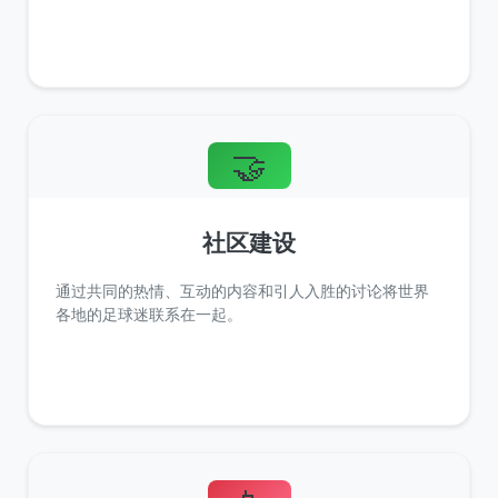
🤝
社区建设
通过共同的热情、互动的内容和引人入胜的讨论将世界
各地的足球迷联系在一起。