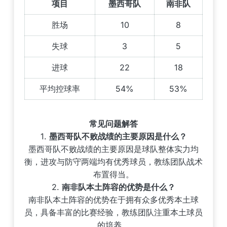
项目
墨西哥队
南非队
胜场
10
8
失球
3
5
进球
22
18
平均控球率
54%
53%
常见问题解答
1.
墨西哥队不败战绩的主要原因是什么？
墨西哥队不败战绩的主要原因是球队整体实力均
衡，进攻与防守两端均有优秀球员，教练团队战术
布置得当。
2.
南非队本土阵容的优势是什么？
南非队本土阵容的优势在于拥有众多优秀本土球
员，具备丰富的比赛经验，教练团队注重本土球员
的培养。