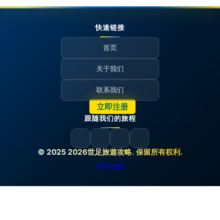
快速链接
首页
关于我们
联系我们
立即注册
跟随我们的旅程
© 2025 2026世足旅遊攻略. 保留所有权利.
网站地图