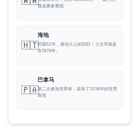
🇼🇼
预选赛参赛国
海地
🇭🇹
时隔52年，激动人心的回归！上次亮相是
在1974年。
巴拿马
🇵🇦
第二次参加世界杯，延续了2018年的首秀
表现