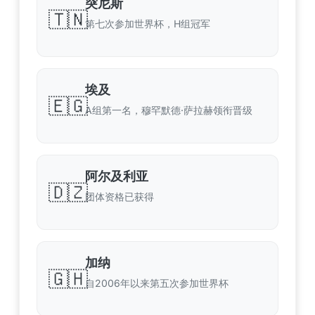
突尼斯
🇹🇳
第七次参加世界杯，H组冠军
埃及
🇪🇬
A组第一名，穆罕默德·萨拉赫领衔晋级
阿尔及利亚
🇩🇿
团体资格已获得
加纳
🇬🇭
自2006年以来第五次参加世界杯