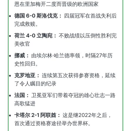
恩在里加梅开二度而晋级的欧洲国家
德国 6-0 斯洛伐克：
四届冠军在首战失利后
完成救赎。
荷兰 4-0 立陶宛：
不败战绩以压倒性胜利完
美收官
挪威：
由埃尔林·哈兰德率领，时隔27年历
史性回归。
克罗地亚：
连续第五次获得参赛资格，延续
了令人瞩目的纪录
法国：
卫冕亚军们带着夺冠的雄心壮志一路
高歌猛进
卡塔尔 2-1 阿联酋：
这是继2022年之后，
首次通过资格赛途径举办世界杯。