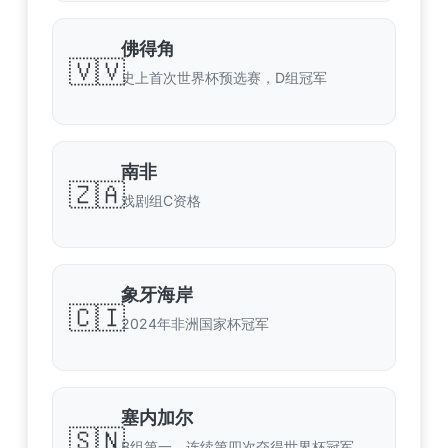
佛得角
🇻🇻
史上首次世界杯预选赛，D组冠军
南非
🇿🇦
戏剧组C资格
象牙海岸
🇨🇮
2024年非洲国家杯冠军
塞内加尔
🇸🇳
B组第一，连续第四次夺得世界杯冠军