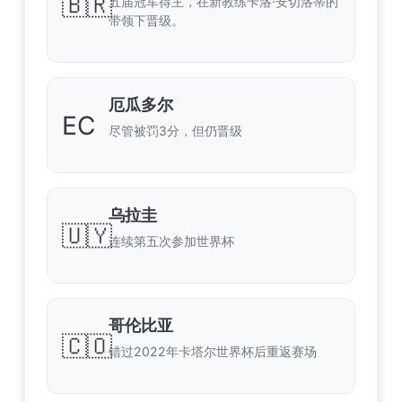
🇧🇷
五届冠军得主，在新教练卡洛·安切洛蒂的
带领下晋级。
厄瓜多尔
EC
尽管被罚3分，但仍晋级
乌拉圭
🇺🇾
连续第五次参加世界杯
哥伦比亚
🇨🇴
错过2022年卡塔尔世界杯后重返赛场