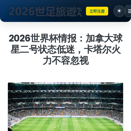
☀️
立即注册
跳
到
2026世界杯情报：加拿大球
内
星二号状态低迷，卡塔尔火
容
力不容忽视