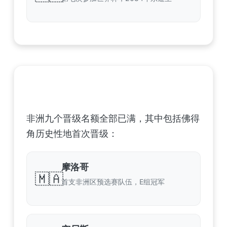
非洲足球联合会 (CAF) – 9 场合格
非洲九个晋级名额全部已满，其中包括佛得
角历史性地首次晋级：
摩洛哥
🇲🇦
首支非洲区预选赛队伍，E组冠军