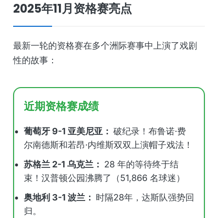
2025年11月资格赛亮点
最新一轮的资格赛在多个洲际赛事中上演了戏剧
性的故事：
近期资格赛成绩
葡萄牙 9-1 亚美尼亚：
破纪录！布鲁诺·费
尔南德斯和若昂·内维斯双双上演帽子戏法！
苏格兰 2-1 乌克兰：
28 年的等待终于结
束！汉普顿公园沸腾了（51,866 名球迷）
奥地利 3-1 波兰：
时隔28年，达斯队强势回
归。