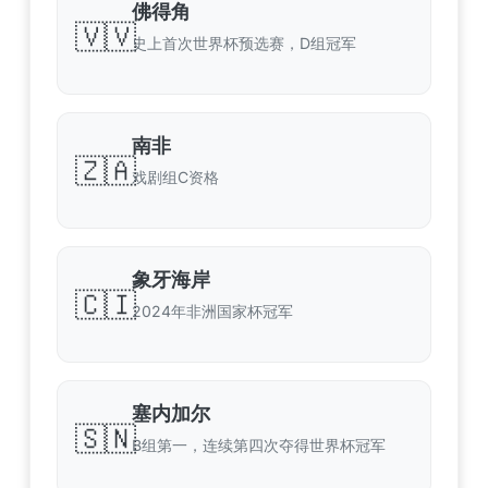
佛得角
🇻🇻
史上首次世界杯预选赛，D组冠军
南非
🇿🇦
戏剧组C资格
象牙海岸
🇨🇮
2024年非洲国家杯冠军
塞内加尔
🇸🇳
B组第一，连续第四次夺得世界杯冠军