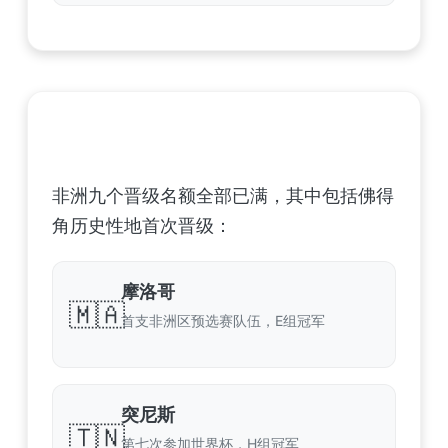
非洲足球联合会 (CAF) – 9 场合格
非洲九个晋级名额全部已满，其中包括佛得
角历史性地首次晋级：
摩洛哥
🇲🇦
首支非洲区预选赛队伍，E组冠军
突尼斯
🇹🇳
第七次参加世界杯，H组冠军