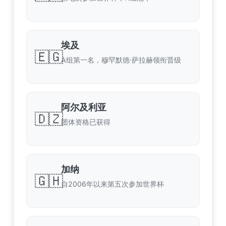
埃及
🇪🇬
A组第一名，穆罕默德·萨拉赫领衔晋级
阿尔及利亚
🇩🇿
团体资格已获得
加纳
🇬🇭
自2006年以来第五次参加世界杯