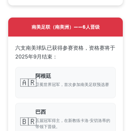
南美足联（南美洲）——6人晋级
六支南美球队已获得参赛资格，资格赛将于
2025年9月结束：
阿根廷
🇦🇷
卫冕世界冠军，首次参加南美足联预选赛
巴西
🇧🇷
五届冠军得主，在新教练卡洛·安切洛蒂的
带领下晋级。