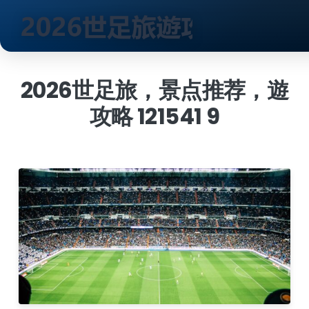
跳
到
2026世足旅，景点推荐，遊
内
攻略 121541 9
容