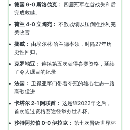
德国 6-0 斯洛伐克：
四届冠军在首战失利后
完成救赎。
荷兰 4-0 立陶宛：
不败战绩以压倒性胜利完
美收官
挪威：
由埃尔林·哈兰德率领，时隔27年历
史性回归。
克罗地亚：
连续第五次获得参赛资格，延续
了令人瞩目的纪录
法国：
卫冕亚军们带着夺冠的雄心壮志一路
高歌猛进
卡塔尔 2-1 阿联酋：
这是继2022年之后，
首次通过资格赛途径举办世界杯。
沙特阿拉伯 0-0 伊拉克：
第七次晋级世界杯