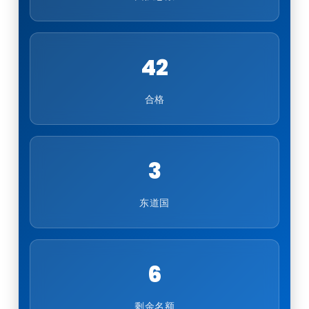
42
合格
3
东道国
6
剩余名额