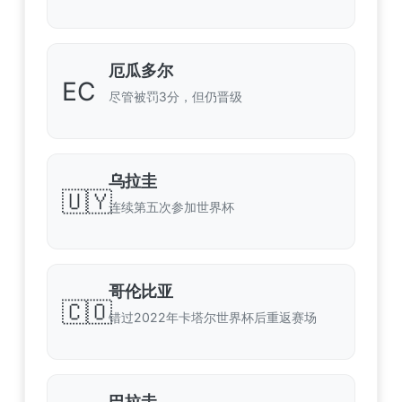
厄瓜多尔
EC
尽管被罚3分，但仍晋级
乌拉圭
🇺🇾
连续第五次参加世界杯
哥伦比亚
🇨🇴
错过2022年卡塔尔世界杯后重返赛场
巴拉圭