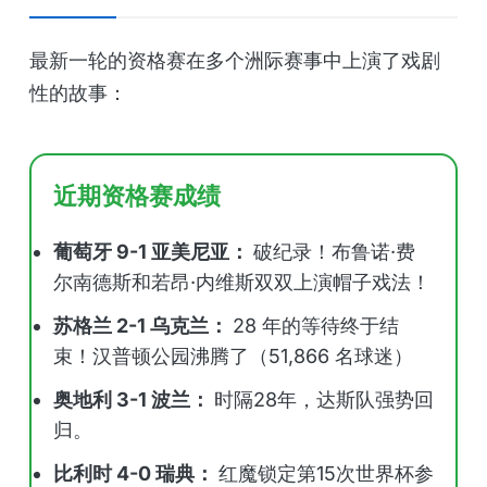
最新一轮的资格赛在多个洲际赛事中上演了戏剧
性的故事：
近期资格赛成绩
葡萄牙 9-1 亚美尼亚：
破纪录！布鲁诺·费
尔南德斯和若昂·内维斯双双上演帽子戏法！
苏格兰 2-1 乌克兰：
28 年的等待终于结
束！汉普顿公园沸腾了（51,866 名球迷）
奥地利 3-1 波兰：
时隔28年，达斯队强势回
归。
比利时 4-0 瑞典：
红魔锁定第15次世界杯参