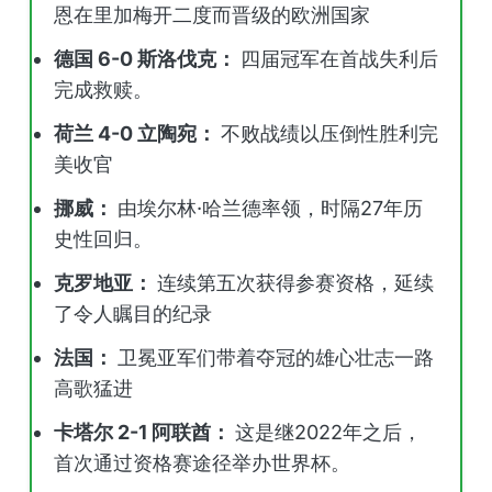
恩在里加梅开二度而晋级的欧洲国家
德国 6-0 斯洛伐克：
四届冠军在首战失利后
完成救赎。
荷兰 4-0 立陶宛：
不败战绩以压倒性胜利完
美收官
挪威：
由埃尔林·哈兰德率领，时隔27年历
史性回归。
克罗地亚：
连续第五次获得参赛资格，延续
了令人瞩目的纪录
法国：
卫冕亚军们带着夺冠的雄心壮志一路
高歌猛进
卡塔尔 2-1 阿联酋：
这是继2022年之后，
首次通过资格赛途径举办世界杯。