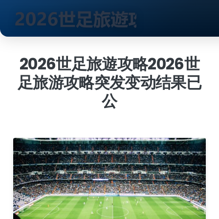
跳
到
2026世足旅遊攻略2026世
内
足旅游攻略突发变动结果已
容
公