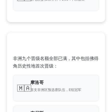
非洲足球联合会 (CAF) – 9 场合格
非洲九个晋级名额全部已满，其中包括佛得
角历史性地首次晋级：
摩洛哥
🇲🇦
首支非洲区预选赛队伍，E组冠军