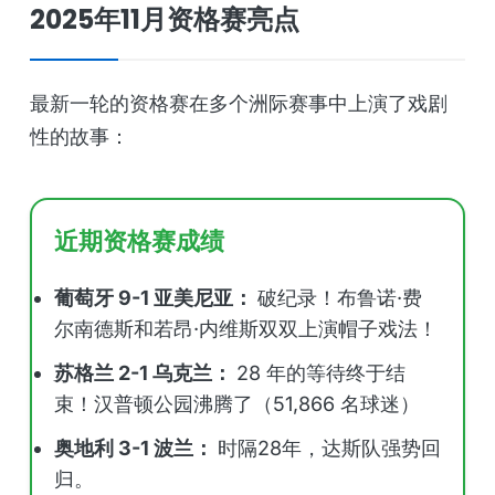
2025年11月资格赛亮点
最新一轮的资格赛在多个洲际赛事中上演了戏剧
性的故事：
近期资格赛成绩
葡萄牙 9-1 亚美尼亚：
破纪录！布鲁诺·费
尔南德斯和若昂·内维斯双双上演帽子戏法！
苏格兰 2-1 乌克兰：
28 年的等待终于结
束！汉普顿公园沸腾了（51,866 名球迷）
奥地利 3-1 波兰：
时隔28年，达斯队强势回
归。