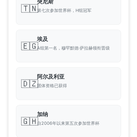
突尼斯
🇹🇳
第七次参加世界杯，H组冠军
埃及
🇪🇬
A组第一名，穆罕默德·萨拉赫领衔晋级
阿尔及利亚
🇩🇿
团体资格已获得
加纳
🇬🇭
自2006年以来第五次参加世界杯