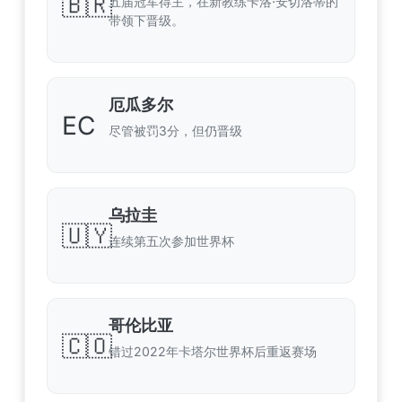
🇧🇷
五届冠军得主，在新教练卡洛·安切洛蒂的
带领下晋级。
厄瓜多尔
EC
尽管被罚3分，但仍晋级
乌拉圭
🇺🇾
连续第五次参加世界杯
哥伦比亚
🇨🇴
错过2022年卡塔尔世界杯后重返赛场