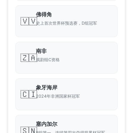
佛得角
🇻🇻
史上首次世界杯预选赛，D组冠军
南非
🇿🇦
戏剧组C资格
象牙海岸
🇨🇮
2024年非洲国家杯冠军
塞内加尔
🇸🇳
B组第一，连续第四次夺得世界杯冠军