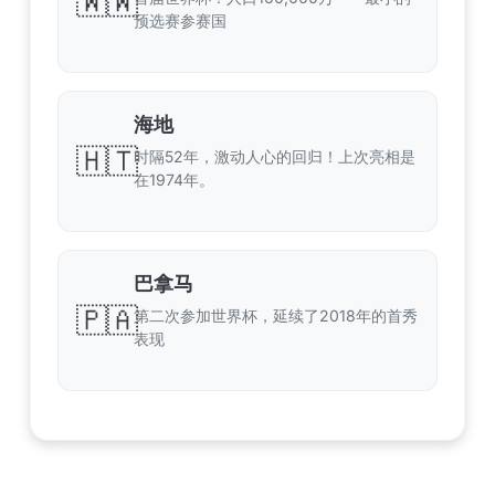
🇼🇼
预选赛参赛国
海地
🇭🇹
时隔52年，激动人心的回归！上次亮相是
在1974年。
巴拿马
🇵🇦
第二次参加世界杯，延续了2018年的首秀
表现