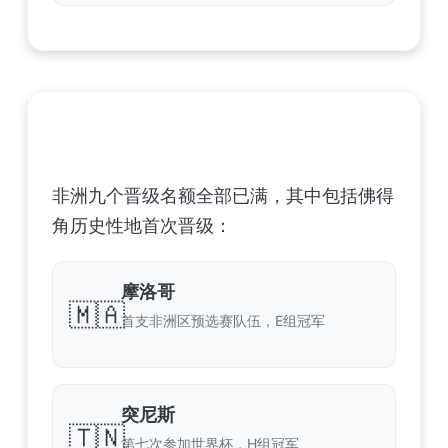
非洲足球联合会 (CAF) – 9 场合格
非洲九个晋级名额全部已满，其中包括佛得
角历史性地首次晋级：
摩洛哥
🇲🇦
首支非洲区预选赛队伍，E组冠军
突尼斯
🇹🇳
第七次参加世界杯，H组冠军