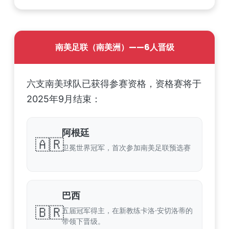
南美足联（南美洲）——6人晋级
六支南美球队已获得参赛资格，资格赛将于
2025年9月结束：
阿根廷
🇦🇷
卫冕世界冠军，首次参加南美足联预选赛
巴西
🇧🇷
五届冠军得主，在新教练卡洛·安切洛蒂的
带领下晋级。