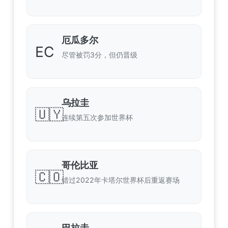
厄瓜多尔
EC
尽管被罚3分，但仍晋级
乌拉圭
🇺🇾
连续第五次参加世界杯
哥伦比亚
🇨🇴
错过2022年卡塔尔世界杯后重返赛场
巴拉圭