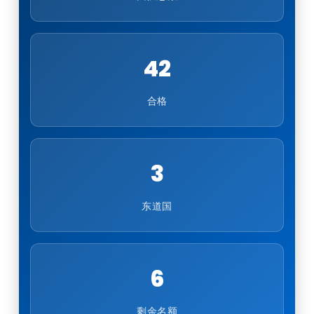
42
合格
3
东道国
6
剩余名额