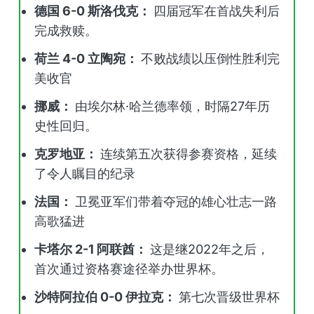
德国 6-0 斯洛伐克：
四届冠军在首战失利后
完成救赎。
荷兰 4-0 立陶宛：
不败战绩以压倒性胜利完
美收官
挪威：
由埃尔林·哈兰德率领，时隔27年历
史性回归。
克罗地亚：
连续第五次获得参赛资格，延续
了令人瞩目的纪录
法国：
卫冕亚军们带着夺冠的雄心壮志一路
高歌猛进
卡塔尔 2-1 阿联酋：
这是继2022年之后，
首次通过资格赛途径举办世界杯。
沙特阿拉伯 0-0 伊拉克：
第七次晋级世界杯