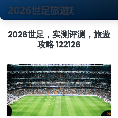
跳
到
2026世足，实测评测，旅遊
内
攻略 122126
容