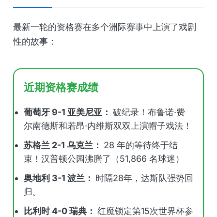
最新一轮的资格赛在多个洲际赛事中上演了戏剧
性的故事：
近期资格赛成绩
葡萄牙 9-1 亚美尼亚：
破纪录！布鲁诺·费
尔南德斯和若昂·内维斯双双上演帽子戏法！
苏格兰 2-1 乌克兰：
28 年的等待终于结
束！汉普顿公园沸腾了（51,866 名球迷）
奥地利 3-1 波兰：
时隔28年，达斯队强势回
归。
比利时 4-0 瑞典：
红魔锁定第15次世界杯参