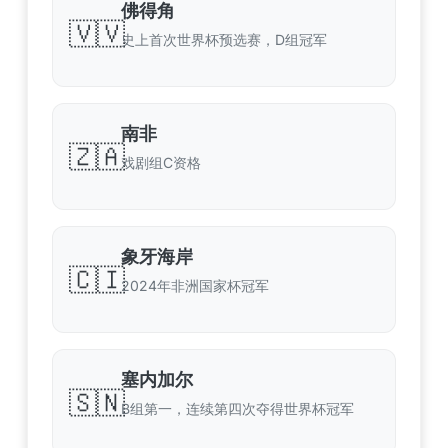
佛得角
🇻🇻
史上首次世界杯预选赛，D组冠军
南非
🇿🇦
戏剧组C资格
象牙海岸
🇨🇮
2024年非洲国家杯冠军
塞内加尔
🇸🇳
B组第一，连续第四次夺得世界杯冠军