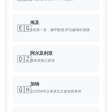
埃及
🇪🇬
A组第一名，穆罕默德·萨拉赫领衔晋级
阿尔及利亚
🇩🇿
团体资格已获得
加纳
🇬🇭
自2006年以来第五次参加世界杯