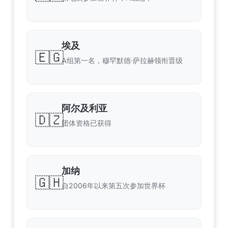
埃及
🇪🇬
A组第一名，穆罕默德·萨拉赫领衔晋级
阿尔及利亚
🇩🇿
团体资格已获得
加纳
🇬🇭
自2006年以来第五次参加世界杯