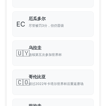
厄瓜多尔
EC
尽管被罚3分，但仍晋级
乌拉圭
🇺🇾
连续第五次参加世界杯
哥伦比亚
🇨🇴
错过2022年卡塔尔世界杯后重返赛场
巴拉圭