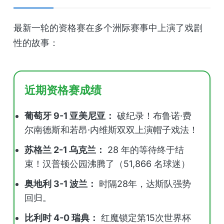
最新一轮的资格赛在多个洲际赛事中上演了戏剧
性的故事：
近期资格赛成绩
葡萄牙 9-1 亚美尼亚：
破纪录！布鲁诺·费
尔南德斯和若昂·内维斯双双上演帽子戏法！
苏格兰 2-1 乌克兰：
28 年的等待终于结
束！汉普顿公园沸腾了（51,866 名球迷）
奥地利 3-1 波兰：
时隔28年，达斯队强势
回归。
比利时 4-0 瑞典：
红魔锁定第15次世界杯