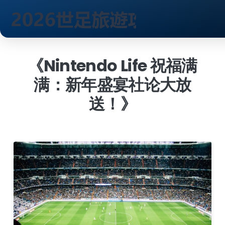
跳
到
《Nintendo Life 祝福满
内
满：新年盛宴社论大放
容
送！》