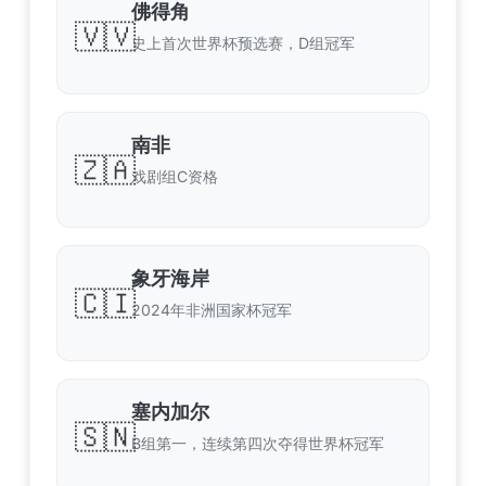
佛得角
🇻🇻
史上首次世界杯预选赛，D组冠军
南非
🇿🇦
戏剧组C资格
象牙海岸
🇨🇮
2024年非洲国家杯冠军
塞内加尔
🇸🇳
B组第一，连续第四次夺得世界杯冠军