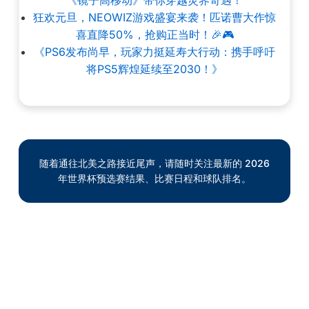
《镜子高移动》带你穿越灵界奇遇！
狂欢元旦，NEOWIZ游戏盛宴来袭！匹诺曹大作惊
喜直降50%，抢购正当时！🎉🎮
《PS6发布尚早，玩家力挺延寿大行动：携手呼吁
将PS5辉煌延续至2030！》
随着通往北美之路接近尾声，请随时关注最新的 2026
年世界杯预选赛结果、比赛日程和球队排名。