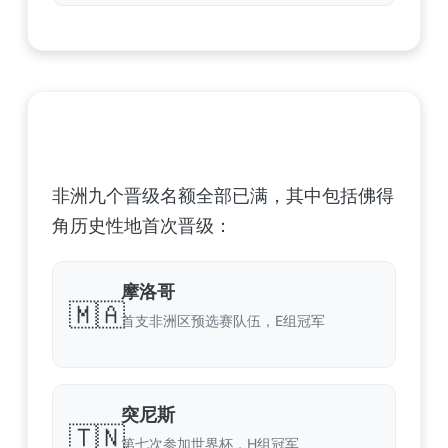
非洲足球联合会 (CAF) – 9 场合格
非洲九个晋级名额全部已满，其中包括佛得
角历史性地首次晋级：
摩洛哥
🇲🇦
首支非洲区预选赛队伍，E组冠军
突尼斯
🇹🇳
第七次参加世界杯，H组冠军