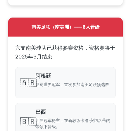
南美足联（南美洲）——6人晋级
六支南美球队已获得参赛资格，资格赛将于
2025年9月结束：
阿根廷
🇦🇷
卫冕世界冠军，首次参加南美足联预选赛
巴西
🇧🇷
五届冠军得主，在新教练卡洛·安切洛蒂的
带领下晋级。