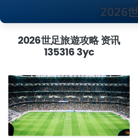
跳
到
2026世足旅遊攻略 资讯
内
135316 3yc
容