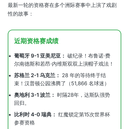
最新一轮的资格赛在多个洲际赛事中上演了戏剧
性的故事：
近期资格赛成绩
葡萄牙 9-1 亚美尼亚：
破纪录！布鲁诺·费
尔南德斯和若昂·内维斯双双上演帽子戏法！
苏格兰 2-1 乌克兰：
28 年的等待终于结
束！汉普顿公园沸腾了（51,866 名球迷）
奥地利 3-1 波兰：
时隔28年，达斯队强势
回归。
比利时 4-0 瑞典：
红魔锁定第15次世界杯
参赛资格