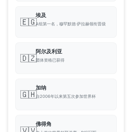
埃及
🇪🇬
A组第一名，穆罕默德·萨拉赫领衔晋级
阿尔及利亚
🇩🇿
团体资格已获得
加纳
🇬🇭
自2006年以来第五次参加世界杯
佛得角
🇻🇻