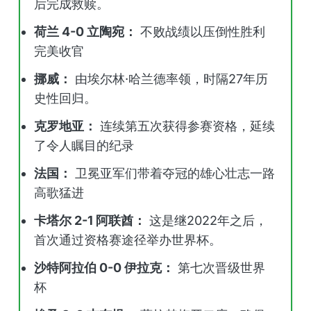
后完成救赎。
荷兰 4-0 立陶宛：
不败战绩以压倒性胜利
完美收官
挪威：
由埃尔林·哈兰德率领，时隔27年历
史性回归。
克罗地亚：
连续第五次获得参赛资格，延续
了令人瞩目的纪录
法国：
卫冕亚军们带着夺冠的雄心壮志一路
高歌猛进
卡塔尔 2-1 阿联酋：
这是继2022年之后，
首次通过资格赛途径举办世界杯。
沙特阿拉伯 0-0 伊拉克：
第七次晋级世界
杯