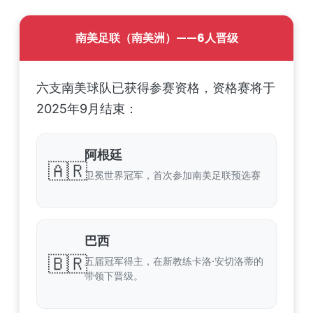
南美足联（南美洲）——6人晋级
六支南美球队已获得参赛资格，资格赛将于
2025年9月结束：
阿根廷
🇦🇷
卫冕世界冠军，首次参加南美足联预选赛
巴西
🇧🇷
五届冠军得主，在新教练卡洛·安切洛蒂的
带领下晋级。