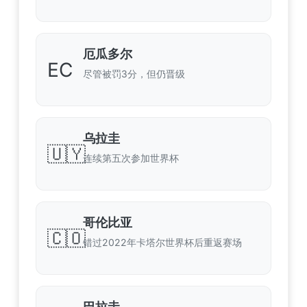
厄瓜多尔
EC
尽管被罚3分，但仍晋级
乌拉圭
🇺🇾
连续第五次参加世界杯
哥伦比亚
🇨🇴
错过2022年卡塔尔世界杯后重返赛场
巴拉圭