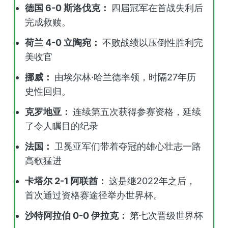
德国 6-0 斯洛伐克：
四届冠军在首战失利后
完成救赎。
荷兰 4-0 立陶宛：
不败战绩以压倒性胜利完
美收官
挪威：
由埃尔林·哈兰德率领，时隔27年历
史性回归。
克罗地亚：
连续第五次获得参赛资格，延续
了令人瞩目的纪录
法国：
卫冕亚军们带着夺冠的雄心壮志一路
高歌猛进
卡塔尔 2-1 阿联酋：
这是继2022年之后，
首次通过资格赛途径举办世界杯。
沙特阿拉伯 0-0 伊拉克：
第七次晋级世界杯