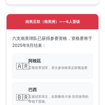
南美足联（南美洲）——6人晋级
六支南美球队已获得参赛资格，资格赛将于
2025年9月结束：
阿根廷
🇦🇷
卫冕世界冠军，首次参加南美足联预选赛
巴西
🇧🇷
五届冠军得主，在新教练卡洛·安切洛蒂的
带领下晋级。