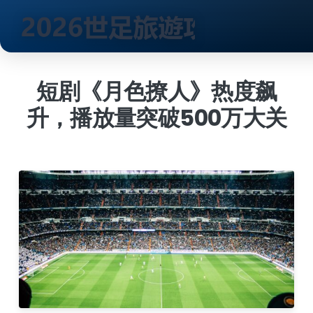
跳
到
短剧《月色撩人》热度飙
内
升，播放量突破500万大关
容