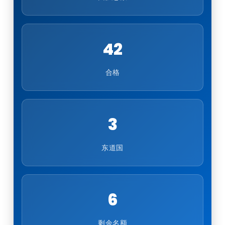
42
合格
3
东道国
6
剩余名额