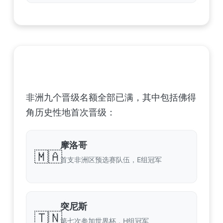
非洲足球联合会 (CAF) – 9 场合格
非洲九个晋级名额全部已满，其中包括佛得
角历史性地首次晋级：
摩洛哥
🇲🇦
首支非洲区预选赛队伍，E组冠军
突尼斯
🇹🇳
第七次参加世界杯，H组冠军