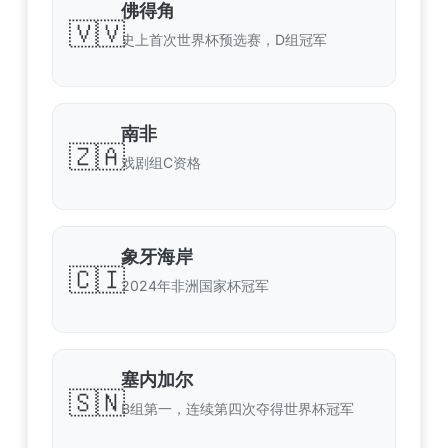
佛得角
🇻🇻
史上首次世界杯预选赛，D组冠军
南非
🇿🇦
戏剧组C资格
象牙海岸
🇨🇮
2024年非洲国家杯冠军
塞内加尔
🇸🇳
B组第一，连续第四次夺得世界杯冠军