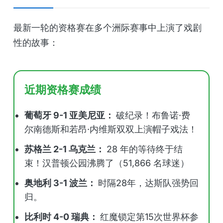
最新一轮的资格赛在多个洲际赛事中上演了戏剧
性的故事：
近期资格赛成绩
葡萄牙 9-1 亚美尼亚：
破纪录！布鲁诺·费
尔南德斯和若昂·内维斯双双上演帽子戏法！
苏格兰 2-1 乌克兰：
28 年的等待终于结
束！汉普顿公园沸腾了（51,866 名球迷）
奥地利 3-1 波兰：
时隔28年，达斯队强势回
归。
比利时 4-0 瑞典：
红魔锁定第15次世界杯参