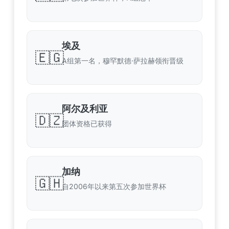
埃及
🇪🇬
A组第一名，穆罕默德·萨拉赫领衔晋级
阿尔及利亚
🇩🇿
团体资格已获得
加纳
🇬🇭
自2006年以来第五次参加世界杯