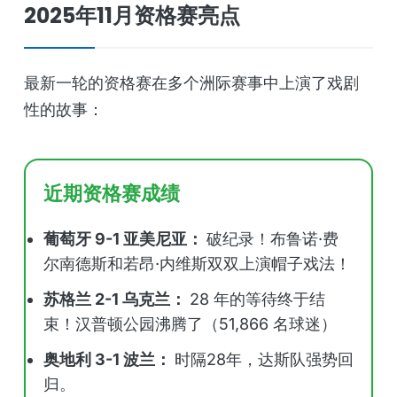
2025年11月资格赛亮点
最新一轮的资格赛在多个洲际赛事中上演了戏剧
性的故事：
近期资格赛成绩
葡萄牙 9-1 亚美尼亚：
破纪录！布鲁诺·费
尔南德斯和若昂·内维斯双双上演帽子戏法！
苏格兰 2-1 乌克兰：
28 年的等待终于结
束！汉普顿公园沸腾了（51,866 名球迷）
奥地利 3-1 波兰：
时隔28年，达斯队强势回
归。