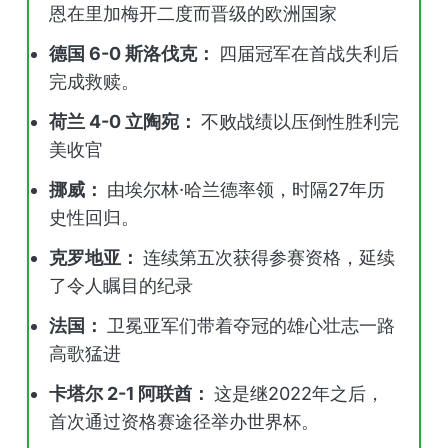
恩在里加梅开二度而晋级的欧洲国家
德国 6-0 斯洛伐克：
四届冠军在首战失利后
完成救赎。
荷兰 4-0 立陶宛：
不败战绩以压倒性胜利完
美收官
挪威：
由埃尔林·哈兰德率领，时隔27年历
史性回归。
克罗地亚：
连续第五次获得参赛资格，延续
了令人瞩目的纪录
法国：
卫冕亚军们带着夺冠的雄心壮志一路
高歌猛进
卡塔尔 2-1 阿联酋：
这是继2022年之后，
首次通过资格赛途径举办世界杯。