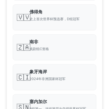
佛得角
🇻🇻
史上首次世界杯预选赛，D组冠军
南非
🇿🇦
戏剧组C资格
象牙海岸
🇨🇮
2024年非洲国家杯冠军
塞内加尔
🇸🇳
B组第一，连续第四次夺得世界杯冠军