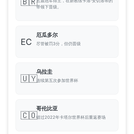
🇧🇷
五届冠军得主，在新教练卡洛·安切洛蒂的
带领下晋级。
厄瓜多尔
EC
尽管被罚3分，但仍晋级
乌拉圭
🇺🇾
连续第五次参加世界杯
哥伦比亚
🇨🇴
错过2022年卡塔尔世界杯后重返赛场