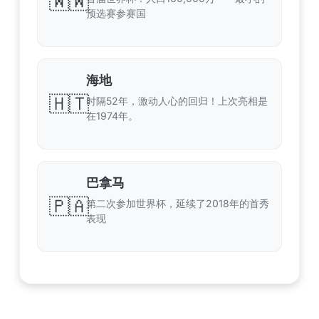
🇼🇼
预选赛参赛国
海地
🇭🇹
时隔52年，激动人心的回归！上次亮相是
在1974年。
巴拿马
🇵🇦
第二次参加世界杯，延续了2018年的首秀
表现