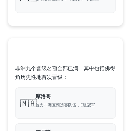
非洲足球联合会 (CAF) – 9 场合格
非洲九个晋级名额全部已满，其中包括佛得
角历史性地首次晋级：
摩洛哥
🇲🇦
首支非洲区预选赛队伍，E组冠军