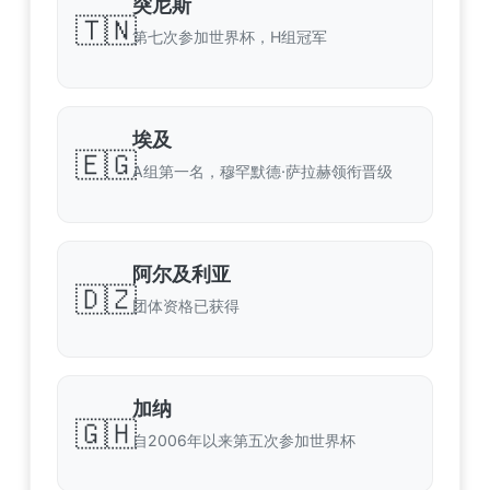
突尼斯
🇹🇳
第七次参加世界杯，H组冠军
埃及
🇪🇬
A组第一名，穆罕默德·萨拉赫领衔晋级
阿尔及利亚
🇩🇿
团体资格已获得
加纳
🇬🇭
自2006年以来第五次参加世界杯