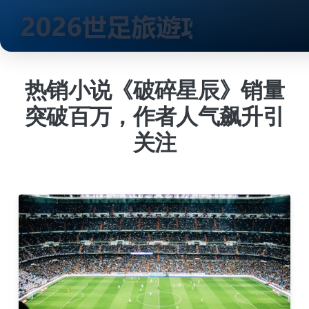
跳
到
热销小说《破碎星辰》销量
内
突破百万，作者人气飙升引
容
关注