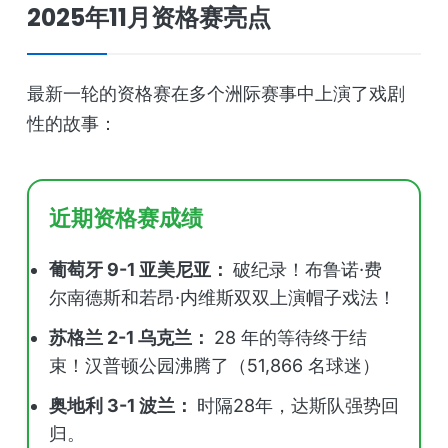
2025年11月资格赛亮点
最新一轮的资格赛在多个洲际赛事中上演了戏剧
性的故事：
近期资格赛成绩
葡萄牙 9-1 亚美尼亚：
破纪录！布鲁诺·费
尔南德斯和若昂·内维斯双双上演帽子戏法！
苏格兰 2-1 乌克兰：
28 年的等待终于结
束！汉普顿公园沸腾了（51,866 名球迷）
奥地利 3-1 波兰：
时隔28年，达斯队强势回
归。