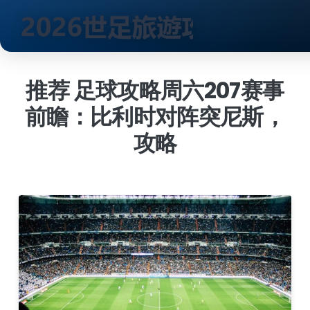
跳
到
推荐 足球攻略周六207赛事
内
前瞻：比利时对阵突尼斯，
容
攻略