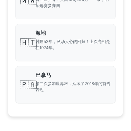
🇼🇼
预选赛参赛国
海地
🇭🇹
时隔52年，激动人心的回归！上次亮相是
在1974年。
巴拿马
🇵🇦
第二次参加世界杯，延续了2018年的首秀
表现