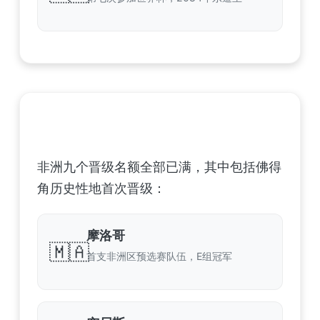
非洲足球联合会 (CAF) – 9 场合格
非洲九个晋级名额全部已满，其中包括佛得
角历史性地首次晋级：
摩洛哥
🇲🇦
首支非洲区预选赛队伍，E组冠军