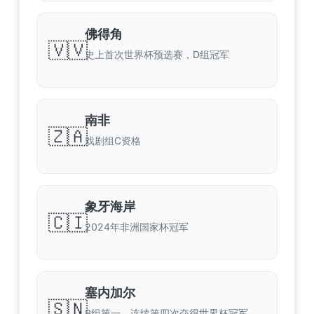
佛得角
🇻🇻
史上首次世界杯预选赛，D组冠军
南非
🇿🇦
戏剧组C资格
象牙海岸
🇨🇮
2024年非洲国家杯冠军
塞内加尔
🇸🇳
B组第一，连续第四次夺得世界杯冠军