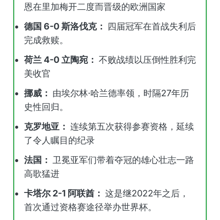
恩在里加梅开二度而晋级的欧洲国家
德国 6-0 斯洛伐克：
四届冠军在首战失利后
完成救赎。
荷兰 4-0 立陶宛：
不败战绩以压倒性胜利完
美收官
挪威：
由埃尔林·哈兰德率领，时隔27年历
史性回归。
克罗地亚：
连续第五次获得参赛资格，延续
了令人瞩目的纪录
法国：
卫冕亚军们带着夺冠的雄心壮志一路
高歌猛进
卡塔尔 2-1 阿联酋：
这是继2022年之后，
首次通过资格赛途径举办世界杯。