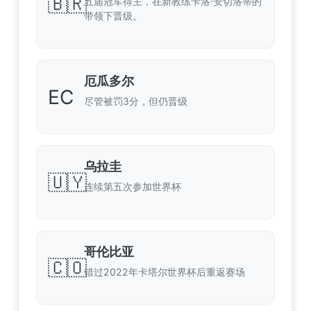
🇧🇷
五届冠军得主，在新教练卡洛·安切洛蒂的
带领下晋级。
厄瓜多尔
EC
尽管被罚3分，但仍晋级
乌拉圭
🇺🇾
连续第五次参加世界杯
哥伦比亚
🇨🇴
错过2022年卡塔尔世界杯后重返赛场