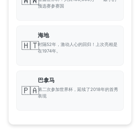
🇼🇼
预选赛参赛国
海地
🇭🇹
时隔52年，激动人心的回归！上次亮相是
在1974年。
巴拿马
🇵🇦
第二次参加世界杯，延续了2018年的首秀
表现