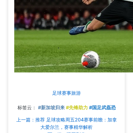
足球赛事旅游
标签云：
#新加坡归来
#先锋助力
#国足武磊恐
上一篇：推荐 足球攻略周五204赛事前瞻：加拿
大爱尔兰，赛事精华解析