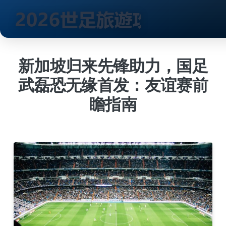
跳
到
新加坡归来先锋助力，国足
内
武磊恐无缘首发：友谊赛前
容
瞻指南