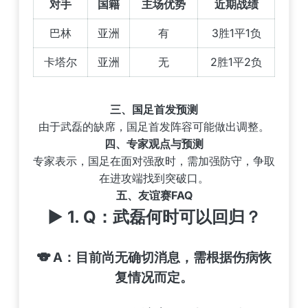
对手
国籍
主场优势
近期战绩
巴林
亚洲
有
3胜1平1负
卡塔尔
亚洲
无
2胜1平2负
三、国足首发预测
由于武磊的缺席，国足首发阵容可能做出调整。
四、专家观点与预测
专家表示，国足在面对强敌时，需加强防守，争取
在进攻端找到突破口。
五、友谊赛FAQ
▶️ 1.
Q：武磊何时可以回归？
🐨
A：目前尚无确切消息，需根据伤病恢
复情况而定。