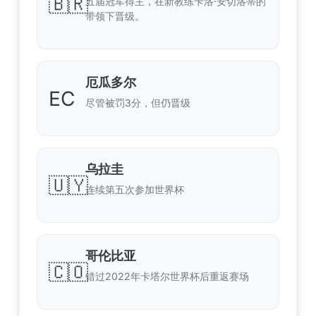
🇧🇷
五届冠军得主，在新教练卡洛·安切洛蒂的
带领下晋级。
厄瓜多尔
EC
尽管被罚3分，但仍晋级
乌拉圭
🇺🇾
连续第五次参加世界杯
哥伦比亚
🇨🇴
错过2022年卡塔尔世界杯后重返赛场