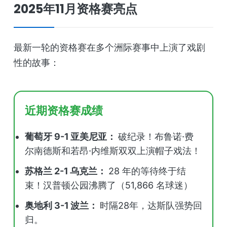
2025年11月资格赛亮点
最新一轮的资格赛在多个洲际赛事中上演了戏剧
性的故事：
近期资格赛成绩
葡萄牙 9-1 亚美尼亚：
破纪录！布鲁诺·费
尔南德斯和若昂·内维斯双双上演帽子戏法！
苏格兰 2-1 乌克兰：
28 年的等待终于结
束！汉普顿公园沸腾了（51,866 名球迷）
奥地利 3-1 波兰：
时隔28年，达斯队强势回
归。