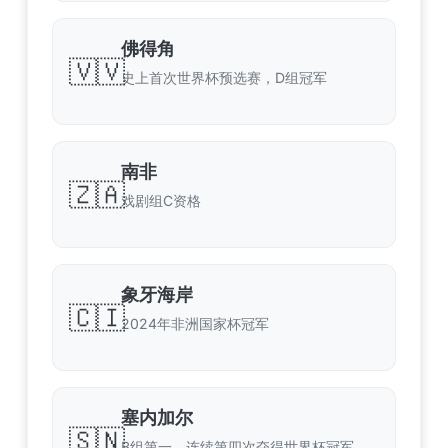
佛得角
🇻🇻
史上首次世界杯预选赛，D组冠军
南非
🇿🇦
戏剧组C资格
象牙海岸
🇨🇮
2024年非洲国家杯冠军
塞内加尔
🇸🇳
B组第一，连续第四次夺得世界杯冠军