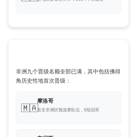
非洲足球联合会 (CAF) – 9 场合格
非洲九个晋级名额全部已满，其中包括佛得
角历史性地首次晋级：
摩洛哥
🇲🇦
首支非洲区预选赛队伍，E组冠军