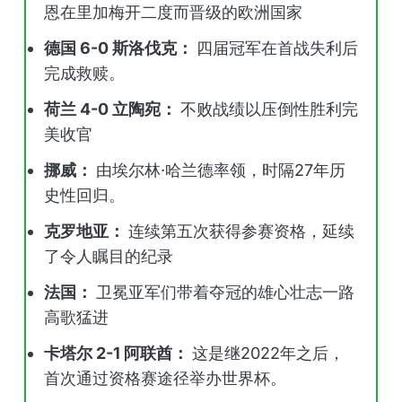
恩在里加梅开二度而晋级的欧洲国家
德国 6-0 斯洛伐克：
四届冠军在首战失利后
完成救赎。
荷兰 4-0 立陶宛：
不败战绩以压倒性胜利完
美收官
挪威：
由埃尔林·哈兰德率领，时隔27年历
史性回归。
克罗地亚：
连续第五次获得参赛资格，延续
了令人瞩目的纪录
法国：
卫冕亚军们带着夺冠的雄心壮志一路
高歌猛进
卡塔尔 2-1 阿联酋：
这是继2022年之后，
首次通过资格赛途径举办世界杯。