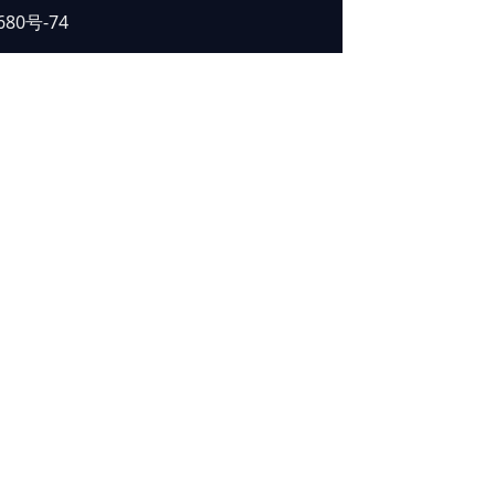
680号-74