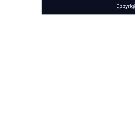
Copyri