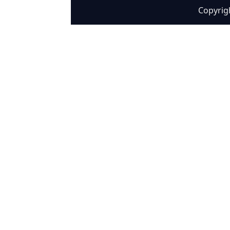
Copyri