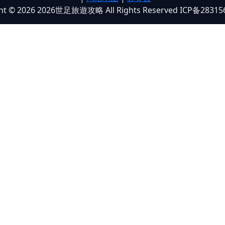
ght © 2026 2026世足旅遊攻略 All Rights Reserved ICP备28315