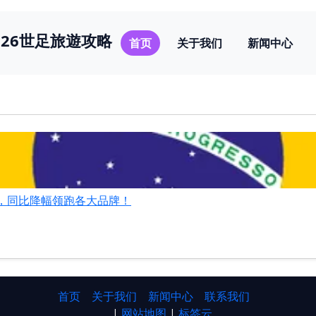
026世足旅遊攻略
首页
关于我们
新闻中心
减，同比降幅领跑各大品牌！
首页
关于我们
新闻中心
联系我们
|
网站地图
|
标签云