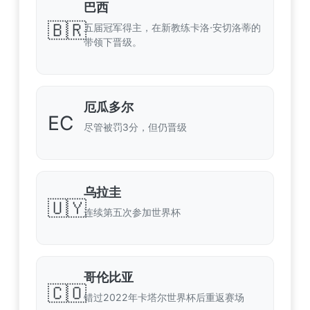
巴西
🇧🇷
五届冠军得主，在新教练卡洛·安切洛蒂的
带领下晋级。
厄瓜多尔
EC
尽管被罚3分，但仍晋级
乌拉圭
🇺🇾
连续第五次参加世界杯
哥伦比亚
🇨🇴
错过2022年卡塔尔世界杯后重返赛场