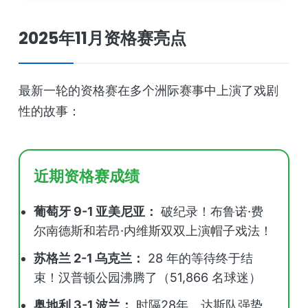
2025年11月资格赛亮点
最新一轮的资格赛在多个洲际赛事中上演了戏剧
性的故事：
近期资格赛成绩
葡萄牙 9-1 亚美尼亚：
破纪录！布鲁诺·费
尔南德斯和若昂·内维斯双双上演帽子戏法！
苏格兰 2-1 乌克兰：
28 年的等待终于结
束！汉普顿公园沸腾了（51,866 名球迷）
奥地利 3-1 波兰：
时隔28年，达斯队强势