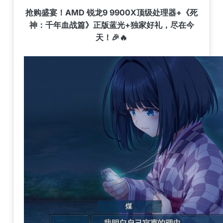
抢购盛宴！AMD 锐龙9 9900X顶级处理器+《死
神：千年血战篇》正版蓝光+独家好礼，尽在今
天！🎉🔥