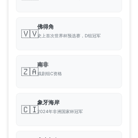
佛得角
🇻🇻
史上首次世界杯预选赛，D组冠军
南非
🇿🇦
戏剧组C资格
象牙海岸
🇨🇮
2024年非洲国家杯冠军