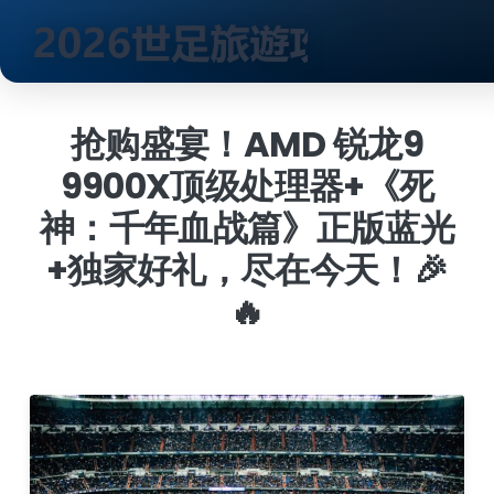
跳
到
抢购盛宴！AMD 锐龙9
内
9900X顶级处理器+《死
容
神：千年血战篇》正版蓝光
+独家好礼，尽在今天！🎉
🔥