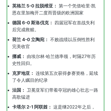
英格兰 5-0 拉脱维亚：
第一个凭借哈里·凯
恩在里加梅开二度而晋级的欧洲国家
德国 6-0 斯洛伐克：
四届冠军在首战失利
后完成救赎。
荷兰 4-0 立陶宛：
不败战绩以压倒性胜利
完美收官
挪威：
由埃尔林·哈兰德率领，时隔27年历
史性回归。
克罗地亚：
连续第五次获得参赛资格，延续
了令人瞩目的纪录
法国：
卫冕亚军们带着夺冠的雄心壮志一路
高歌猛进
卡塔尔 2-1 阿联酋：
这是继2022年之后，