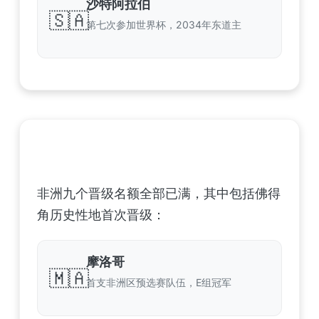
沙特阿拉伯
🇸🇦
第七次参加世界杯，2034年东道主
非洲足球联合会 (CAF) – 9 场合格
非洲九个晋级名额全部已满，其中包括佛得
角历史性地首次晋级：
摩洛哥
🇲🇦
首支非洲区预选赛队伍，E组冠军