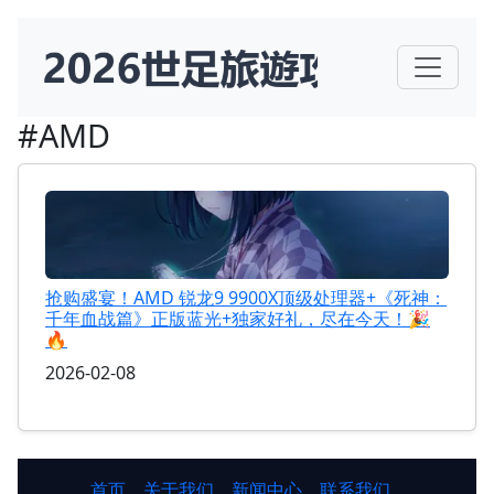
#AMD
抢购盛宴！AMD 锐龙9 9900X顶级处理器+《死神：
千年血战篇》正版蓝光+独家好礼，尽在今天！🎉
🔥
2026-02-08
首页
关于我们
新闻中心
联系我们